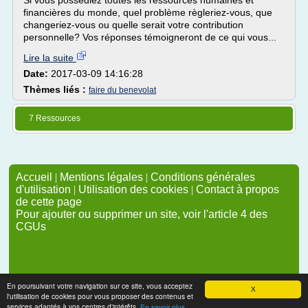
Si vous possédiez toutes les ressources humaines et
financières du monde, quel problème règleriez-vous, que
changeriez-vous ou quelle serait votre contribution
personnelle? Vos réponses témoigneront de ce qui vous...
Lire la suite
Date:
2017-03-09 14:16:28
Thèmes liés :
faire du benevolat
7 Ressources
Accueil
|
Mentions légales
|
Conditions générales
d'utilisation
|
Utilisation des cookies
|
Contact à propos
de cette page
Pour ajouter ou supprimer un site, voir l'article 4 des
CGUs
En poursuivant votre navigation sur ce site, vous acceptez
X
l'utilisation de cookies pour vous proposer des contenus et
services adaptés à vos centres d'intérêts.
En savoir plus