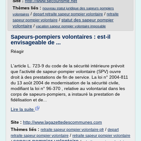
Site :
http://www.secourisme.net
Thèmes liés :
nouveau statut juridique des sapeurs pompiers
/
/
depart retraite sapeur pompier volontaire
retraite
volontaires
/
statut des sapeur pompier
sapeur pompier volontaire
volontaire
/
vacation sapeur pompier volontaire imposable
Sapeurs-pompiers volontaires : est-il
envisageable de ...
Réagir
L'article L. 723-9 du code de la sécurité intérieure prévoit
que l'activité de sapeur-pompier volontaire (SPV) ouvre
droit à des prestations de fin de service. La loi n° 2004-811
du 13 août 2004 de modernisation de la sécurité civile,
modifiant la loi n° 96-370 , relative au volontariat dans les
corps de sapeurs-pompiers, a instauré la prestation de
fidélisation et de...
Lire la suite
Site :
http://www.lagazettedescommunes.com
Thèmes liés :
/
retraite sapeur pompier volontaire pfr
depart
/
retraite sapeur pompier volontaire
retraite sapeur pompier volontaire