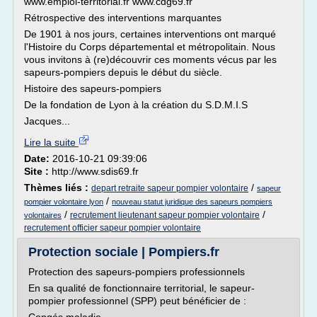
www.emploi-territorial.fr www.cdg69.fr
Rétrospective des interventions marquantes
De 1901 à nos jours, certaines interventions ont marqué
l'Histoire du Corps départemental et métropolitain. Nous
vous invitons à (re)découvrir ces moments vécus par les
sapeurs-pompiers depuis le début du siècle.
Histoire des sapeurs-pompiers
De la fondation de Lyon à la création du S.D.M.I.S
Jacques...
Lire la suite
Date:
2016-10-21 09:39:06
Site :
http://www.sdis69.fr
Thèmes liés :
/
depart retraite sapeur pompier volontaire
sapeur
/
pompier volontaire lyon
nouveau statut juridique des sapeurs pompiers
/
/
recrutement lieutenant sapeur pompier volontaire
volontaires
recrutement officier sapeur pompier volontaire
Protection sociale | Pompiers.fr
Protection des sapeurs-pompiers professionnels
En sa qualité de fonctionnaire territorial, le sapeur-
pompier professionnel (SPP) peut bénéficier de :