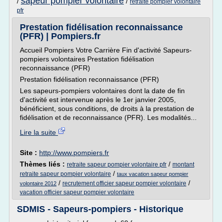
sapeur pompier volontaire
/
/
retraite pompier volontaire
pfr
Prestation fidélisation reconnaissance
(PFR) | Pompiers.fr
Accueil Pompiers Votre Carrière Fin d'activité Sapeurs-
pompiers volontaires Prestation fidélisation
reconnaissance (PFR)
Prestation fidélisation reconnaissance (PFR)
Les sapeurs-pompiers volontaires dont la date de fin
d'activité est intervenue après le 1er janvier 2005,
bénéficient, sous conditions, de droits à la prestation de
fidélisation et de reconnaissance (PFR). Les modalités...
Lire la suite
Site :
http://www.pompiers.fr
Thèmes liés :
/
retraite sapeur pompier volontaire pfr
montant
/
retraite sapeur pompier volontaire
taux vacation sapeur pompier
/
/
recrutement officier sapeur pompier volontaire
volontaire 2012
vacation officier sapeur pompier volontaire
SDMIS - Sapeurs-pompiers - Historique