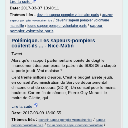
Lire la suite
Date:
2017-03-07 10:40:11
Thèmes liés :
/
devenir sapeur pompier volontaire paris
devenir
/
devenir sapeur pompier volontaire
sapeur pompier volontaire nice
/
/
sapeur
marseille
jeune sapeur pompier volontaire paris
pompier volontaire paris
Polémique. Les sapeurs-pompiers
coûtent-ils ... - Nice-Matin
Tweet
Alors qu'un rapport parlementaire pointe du doigt le
financement des pompiers, le patron du SDIS 06 a claqué
la porte jeudi. Vrai malaise ?
Cent trente millions d'euros. C'est le budget arrêté jeudi,
en conseil d'administration du Service départemental
d'incendie et de secours (SDIS). Un conseil pour le moins
houleux. Car en fin de séance, Pierre-Guy Morani, le
maire de Gilette, qui...
Lire la suite
Date:
2017-03-09 13:00:55
Thèmes liés :
/
devenir sapeur pompier volontaire nice
sapeur
/
/
pompier volontaire nice
forum devenir sapeur pompier volontaire