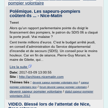
pompier volontaire
Polémique. Les sapeurs-pompiers
coûtent-ils ... - Nice-Matin
Tweet
Alors qu'un rapport parlementaire pointe du doigt le
financement des pompiers, le patron du SDIS 06 a claqué
la porte jeudi. Vrai malaise ?
Cent trente millions d'euros. C'est le budget arrêté jeudi,
en conseil d'administration du Service départemental
d'incendie et de secours (SDIS). Un conseil pour le moins
houleux. Car en fin de séance, Pierre-Guy Morani, le
maire de Gilette, qui...
Lire la suite
Date:
2017-03-09 13:00:55
Site :
http://archives.nicematin.com
Thèmes liés :
/
devenir sapeur pompier volontaire nice
sapeur
/
/
pompier volontaire nice
forum devenir sapeur pompier volontaire
devenir sapeur pompier volontaire
/
statut sapeur pompier
volontaire 2012
VIDEO. Blessé lors de l'attentat de Nice,