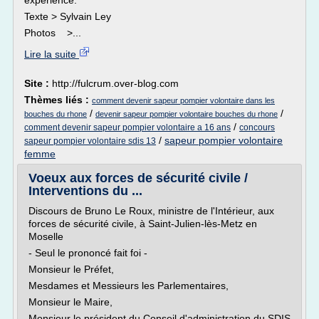
expérience.
Texte > Sylvain Ley
Photos >...
Lire la suite
Site :
http://fulcrum.over-blog.com
Thèmes liés :
comment devenir sapeur pompier volontaire dans les
/
/
bouches du rhone
devenir sapeur pompier volontaire bouches du rhone
/
comment devenir sapeur pompier volontaire a 16 ans
concours
/
sapeur pompier volontaire
sapeur pompier volontaire sdis 13
femme
Voeux aux forces de sécurité civile /
Interventions du ...
Discours de Bruno Le Roux, ministre de l'Intérieur, aux
forces de sécurité civile, à Saint-Julien-lès-Metz en
Moselle
- Seul le prononcé fait foi -
Monsieur le Préfet,
Mesdames et Messieurs les Parlementaires,
Monsieur le Maire,
Monsieur le président du Conseil d'administration du SDIS