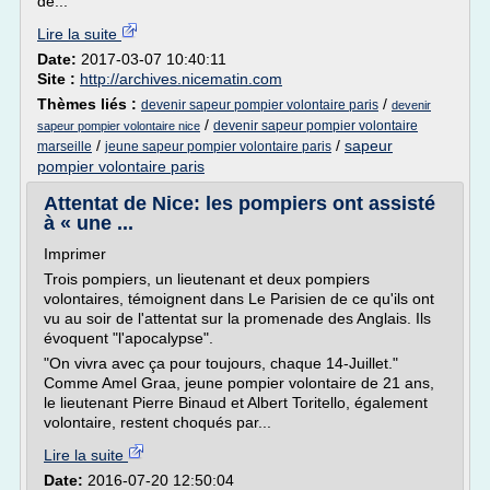
de...
Lire la suite
Date:
2017-03-07 10:40:11
Site :
http://archives.nicematin.com
Thèmes liés :
/
devenir sapeur pompier volontaire paris
devenir
/
devenir sapeur pompier volontaire
sapeur pompier volontaire nice
/
/
sapeur
marseille
jeune sapeur pompier volontaire paris
pompier volontaire paris
Attentat de Nice: les pompiers ont assisté
à « une ...
Imprimer
Trois pompiers, un lieutenant et deux pompiers
volontaires, témoignent dans Le Parisien de ce qu'ils ont
vu au soir de l'attentat sur la promenade des Anglais. Ils
évoquent "l'apocalypse".
"On vivra avec ça pour toujours, chaque 14-Juillet."
Comme Amel Graa, jeune pompier volontaire de 21 ans,
le lieutenant Pierre Binaud et Albert Toritello, également
volontaire, restent choqués par...
Lire la suite
Date:
2016-07-20 12:50:04