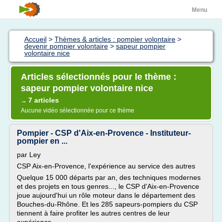
Menu
Accueil
>
Thèmes & articles : pompier volontaire
>
devenir pompier volontaire
>
sapeur pompier
volontaire nice
Articles sélectionnés pour le thème :
sapeur pompier volontaire nice
7 articles
→
Aucune vidéo sélectionnée pour ce thème
Pompier - CSP d'Aix-en-Provence - Instituteur-
pompier en ...
par Ley
CSP Aix-en-Provence, l'expérience au service des autres
Quelque 15 000 départs par an, des techniques modernes
et des projets en tous genres..., le CSP d'Aix-en-Provence
joue aujourd'hui un rôle moteur dans le département des
Bouches-du-Rhône. Et les 285 sapeurs-pompiers du CSP
tiennent à faire profiter les autres centres de leur