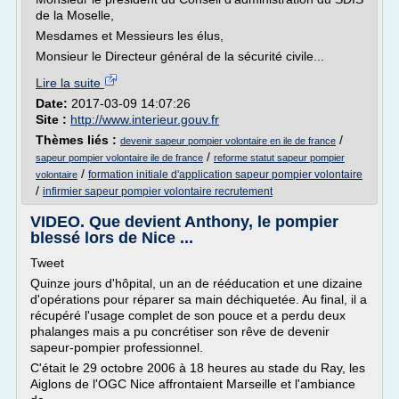
de la Moselle,
Mesdames et Messieurs les élus,
Monsieur le Directeur général de la sécurité civile...
Lire la suite
Date:
2017-03-09 14:07:26
Site :
http://www.interieur.gouv.fr
Thèmes liés :
/
devenir sapeur pompier volontaire en ile de france
/
sapeur pompier volontaire ile de france
reforme statut sapeur pompier
/
formation initiale d'application sapeur pompier volontaire
volontaire
/
infirmier sapeur pompier volontaire recrutement
VIDEO. Que devient Anthony, le pompier
blessé lors de Nice ...
Tweet
Quinze jours d'hôpital, un an de rééducation et une dizaine
d'opérations pour réparer sa main déchiquetée. Au final, il a
récupéré l'usage complet de son pouce et a perdu deux
phalanges mais a pu concrétiser son rêve de devenir
sapeur-pompier professionnel.
C'était le 29 octobre 2006 à 18 heures au stade du Ray, les
Aiglons de l'OGC Nice affrontaient Marseille et l'ambiance