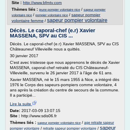
Site :
http://www.bfmtv.com
Thèmes liés :
/
jeune pompier volontaire nice
sapeur pompier
/
/
sapeur pompier
volontaire nice
pompier volontaire nice
sapeur pompier volontaire
volontaire femme
/
Décès. Le caporal-chef (e.r) Xavier
MASSENA, SPV au CIS ...
Décès. Le caporal-chef (e.r) Xavier MASSENA, SPV au CIS
Châteauneuf Villevieille nous a quittés.
30 janvier 2017
C'est avec tristesse que nous apprenons le décès de Xavier
MASSENA, caporal-chef retraité du CIS Châteauneuf-
Villevieille, survenu le 26 janvier 2017 à l'âge de 61 ans.
Xavier MASSENA, né le 15 mars 1955 à Nice, a intégré dès
1976 le Corps des sapeurs-pompiers comme volontaire, 4
ans après la création du centre de secours de la commune.
Il a participé...
Lire la suite
Date:
2017-03-09 13:07:15
Site :
http://www.sdis06.fr
Thèmes liés :
/
age retraite sapeur
sapeur pompier volontaire nice
sapeur
/
/
pompier volontaire
retraite sapeur pompier volontaire