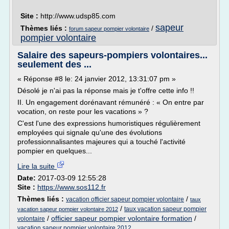
Site :
http://www.udsp85.com
sapeur
Thèmes liés :
/
forum sapeur pompier volontaire
pompier volontaire
Salaire des sapeurs-pompiers volontaires...
seulement des ...
« Réponse #8 le: 24 janvier 2012, 13:31:07 pm »
Désolé je n'ai pas la réponse mais je t'offre cette info !!
II. Un engagement dorénavant rémunéré : « On entre par
vocation, on reste pour les vacations » ?
C'est l'une des expressions humoristiques régulièrement
employées qui signale qu'une des évolutions
professionnalisantes majeures qui a touché l'activité
pompier en quelques...
Lire la suite
Date:
2017-03-09 12:55:28
Site :
https://www.sos112.fr
Thèmes liés :
/
vacation officier sapeur pompier volontaire
taux
/
taux vacation sapeur pompier
vacation sapeur pompier volontaire 2012
/
officier sapeur pompier volontaire formation
/
volontaire
vacation sapeur pompier volontaire 2012