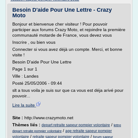
Besoin D'aide Pour Une Lettre - Crazy
Moto
Bonjour et bienvenue cher visiteur ! Pour pouvoir
participer aux forums Crazy Moto, et rejoindre la première
communauté motarde de France, vous devez vous
Inscrire , ou bien vous
Connecter si vous avez déjà un compte. Merci, et bonne
visite !
Besoin D'aide Pour Une Lettre
Page 1 sur 1
Ville : Landes
Posté 25/05/2006 - 09:44
slt a tous voila je suis sur que ca vous est déja arivé pour
pouvoir...
Lire la suite
Site :
http://www.crazymoto.net
Thèmes liés :
/
depart retraite sapeur pompier volontaire
lettre
/
age retraite sapeur pompier
depart retraite pompier volontaire
/
/
volontaire
retraite sapeur pompier volontaire
forum sapeur