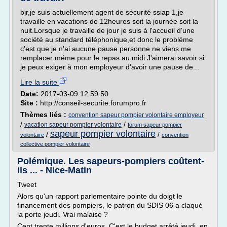
bjr,je suis actuellement agent de sécurité ssiap 1,je
travaille en vacations de 12heures soit la journée soit la
nuit.Lorsque je travaille de jour je suis à l'accueil d'une
société au standard téléphonique,et donc le probléme
c'est que je n'ai aucune pause personne ne viens me
remplacer méme pour le repas au midi.J'aimerai savoir si
je peux exiger à mon employeur d'avoir une pause de...
Lire la suite
Date:
2017-03-09 12:59:50
Site :
http://conseil-securite.forumpro.fr
Thèmes liés :
convention sapeur pompier volontaire employeur
/
/
vacation sapeur pompier volontaire
forum sapeur pompier
sapeur pompier volontaire
/
/
volontaire
convention
collective pompier volontaire
Polémique. Les sapeurs-pompiers coûtent-
ils ... - Nice-Matin
Tweet
Alors qu'un rapport parlementaire pointe du doigt le
financement des pompiers, le patron du SDIS 06 a claqué
la porte jeudi. Vrai malaise ?
Cent trente millions d'euros. C'est le budget arrêté jeudi, en