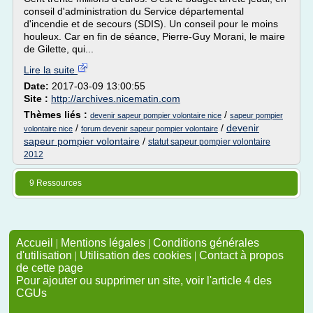
conseil d'administration du Service départemental
d'incendie et de secours (SDIS). Un conseil pour le moins
houleux. Car en fin de séance, Pierre-Guy Morani, le maire
de Gilette, qui...
Lire la suite
Date:
2017-03-09 13:00:55
Site :
http://archives.nicematin.com
Thèmes liés :
/
devenir sapeur pompier volontaire nice
sapeur pompier
/
/
devenir
volontaire nice
forum devenir sapeur pompier volontaire
sapeur pompier volontaire
/
statut sapeur pompier volontaire
2012
9 Ressources
Accueil
|
Mentions légales
|
Conditions générales
d'utilisation
|
Utilisation des cookies
|
Contact à propos
de cette page
Pour ajouter ou supprimer un site, voir l'article 4 des
CGUs