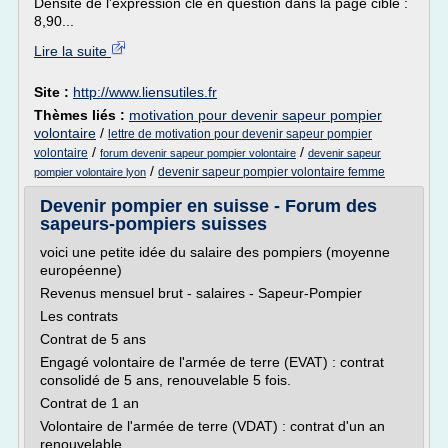
Densité de l'expression clé en question dans la page cible :
8,90...
Lire la suite
Site :
http://www.liensutiles.fr
Thèmes liés :
motivation pour devenir sapeur pompier
volontaire
/
lettre de motivation pour devenir sapeur pompier
/
/
volontaire
forum devenir sapeur pompier volontaire
devenir sapeur
/
devenir sapeur pompier volontaire femme
pompier volontaire lyon
Devenir pompier en suisse - Forum des
sapeurs-pompiers suisses
voici une petite idée du salaire des pompiers (moyenne
européenne)
Revenus mensuel brut - salaires - Sapeur-Pompier
Les contrats
Contrat de 5 ans
Engagé volontaire de l'armée de terre (EVAT) : contrat
consolidé de 5 ans, renouvelable 5 fois.
Contrat de 1 an
Volontaire de l'armée de terre (VDAT) : contrat d'un an
renouvelable.